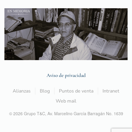
Aviso de privacidad
Alianzas
Blog
Puntos de venta
Intranet
Web mail
©
2026
Grupo T&C,
Av. Marcelino García Barragán No. 1639