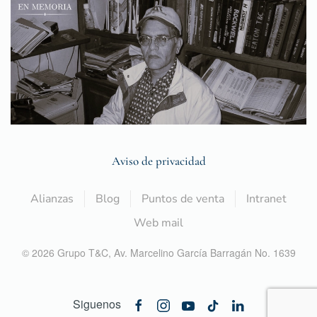
Aviso de privacidad
Alianzas
Blog
Puntos de venta
Intranet
Web mail
©
2026
Grupo T&C,
Av. Marcelino García Barragán No. 1639
Siguenos