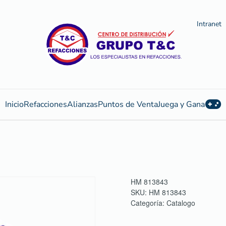
Intranet
Inicio
Refacciones
Alianzas
Puntos de Venta
Juega y Gana
HM 813843
SKU:
HM 813843
Categoría:
Catalogo