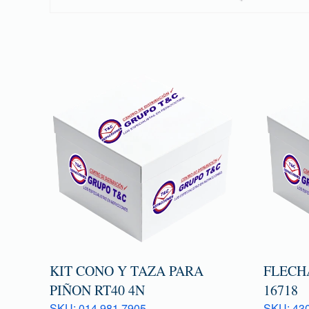
KIT CONO Y TAZA PARA
FLECH
PIÑON RT40 4N
16718
SKU: 014 981 7905
SKU: 43