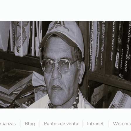
Alianzas
Blog
Puntos de venta
Intranet
Web mai