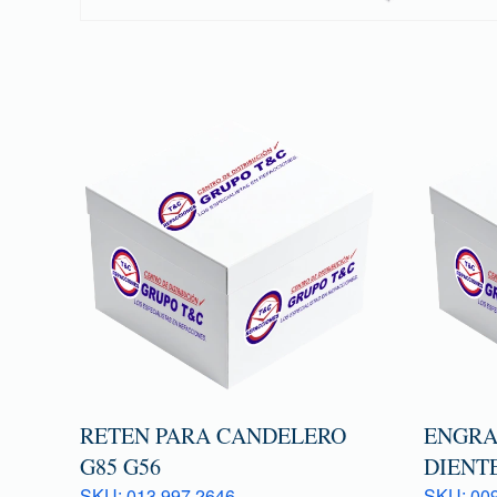
RETEN PARA CANDELERO
ENGRA
G85 G56
DIENTE
SKU: 013 997 2646
SKU: 009