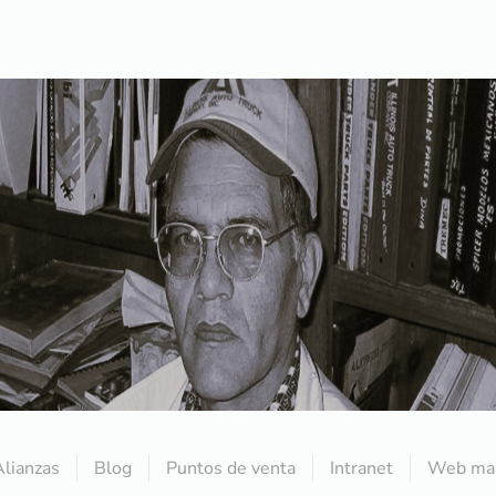
Alianzas
Blog
Puntos de venta
Intranet
Web mai