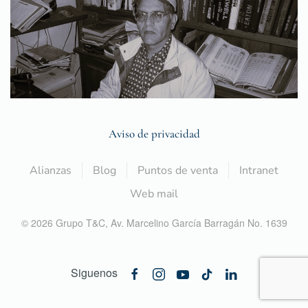
Aviso de privacidad
Alianzas
Blog
Puntos de venta
Intranet
Web mail
©
2026
Grupo T&C,
Av. Marcelino García Barragán No. 1639
Siguenos