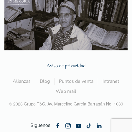
Aviso de privacidad
Alianzas
Blog
Puntos de venta
Intranet
Web mail
©
2026
Grupo T&C,
Av. Marcelino García Barragán No. 1639
Siguenos