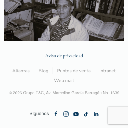
Aviso de privacidad
Alianzas
Blog
Puntos de venta
Intranet
Web mail
©
2026
Grupo T&C,
Av. Marcelino García Barragán No. 1639
Siguenos