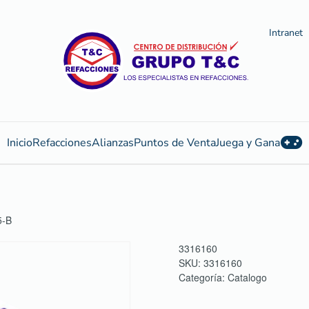
Intranet
Inicio
Refacciones
Alianzas
Puntos de Venta
Juega y Gana
5-B
3316160
SKU:
3316160
Categoría:
Catalogo