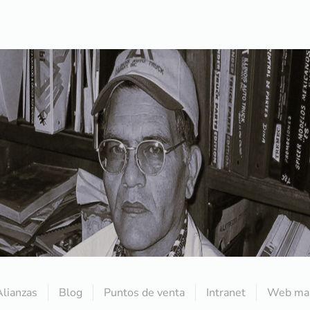
Alianzas
Blog
Puntos de venta
Intranet
Web mai