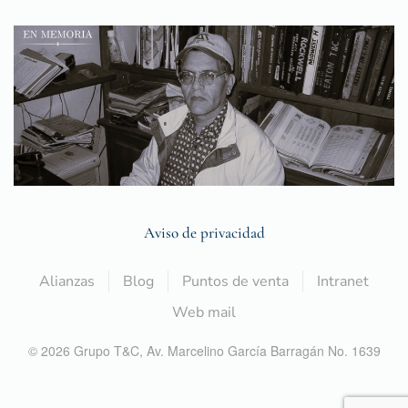
Aviso de privacidad
Alianzas
Blog
Puntos de venta
Intranet
Web mail
©
2026
Grupo T&C,
Av. Marcelino García Barragán No. 1639