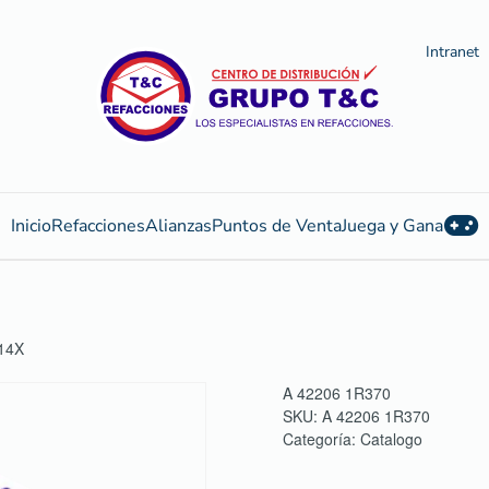
Intranet
Inicio
Refacciones
Alianzas
Puntos de Venta
Juega y Gana
14X
A 42206 1R370
SKU:
A 42206 1R370
Categoría:
Catalogo