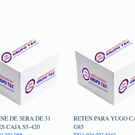
NE DE 3ERA DE 31
RETEN PARA YUGO C
S CAJA S5-420
G85
1 304 068
SKU: 024 997 3247