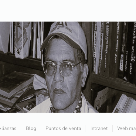
Alianzas
Blog
Puntos de venta
Intranet
Web mai