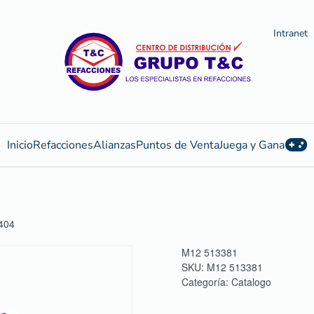
Intranet
Inicio
Refacciones
Alianzas
Puntos de Venta
Juega y Gana
404
M12 513381
SKU:
M12 513381
Categoría:
Catalogo