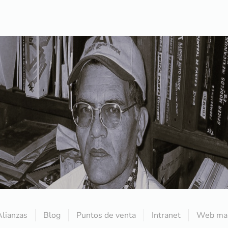
Alianzas
Blog
Puntos de venta
Intranet
Web mai