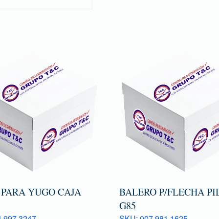
 PARA YUGO CAJA
BALERO P/FLECHA PI
G85
 997 3247
SKU: 007 981 1625