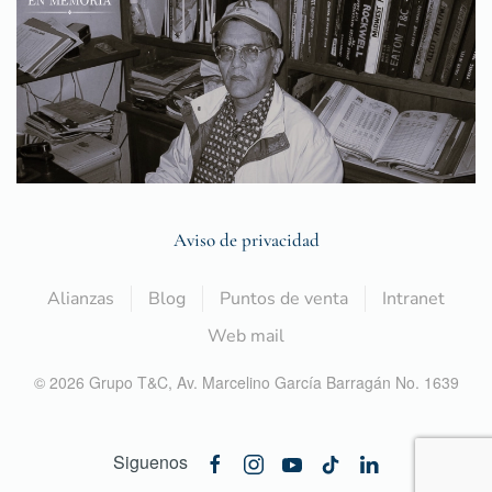
Aviso de privacidad
Alianzas
Blog
Puntos de venta
Intranet
Web mail
©
2026
Grupo T&C,
Av. Marcelino García Barragán No. 1639
Siguenos