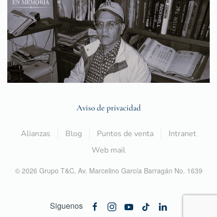
Aviso de privacidad
Alianzas
Blog
Puntos de venta
Intranet
Web mail
©
2026
Grupo T&C,
Av. Marcelino García Barragán No. 1639
Siguenos