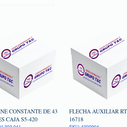
NE CONSTANTE DE 43
FLECHA AUXILIAR R
S CAJA S5-420
16718
1 303 041
SKU: 4300904