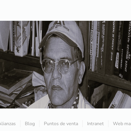
Alianzas
Blog
Puntos de venta
Intranet
Web mai