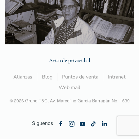
Aviso de privacidad
Alianzas
Blog
Puntos de venta
Intranet
Web mail
©
2026
Grupo T&C,
Av. Marcelino García Barragán No. 1639
Siguenos