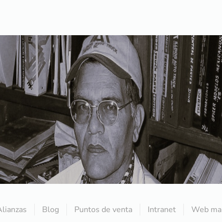
Alianzas
Blog
Puntos de venta
Intranet
Web mai