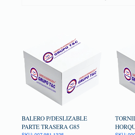
BALERO P/DESLIZABLE
TORNI
PARTE TRASERA G85
HORQU
SKU: 007 981 1325
SKU: 000