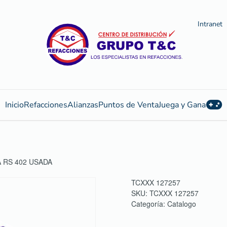
Intranet
Inicio
Refacciones
Alianzas
Puntos de Venta
Juega y Gana
 RS 402 USADA
TCXXX 127257
SKU:
TCXXX 127257
Categoría:
Catalogo