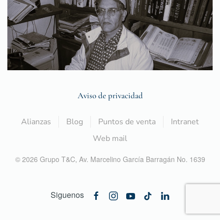
Aviso de privacidad
Alianzas
Blog
Puntos de venta
Intranet
Web mail
©
2026
Grupo T&C,
Av. Marcelino García Barragán No. 1639
Siguenos