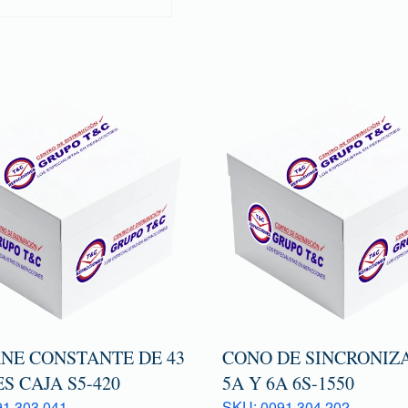
NE CONSTANTE DE 43
CONO DE SINCRONIZ
S CAJA S5-420
5A Y 6A 6S-1550
1 303 041
SKU: 0091 304 202