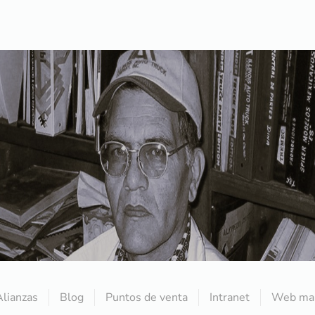
Alianzas
Blog
Puntos de venta
Intranet
Web mai