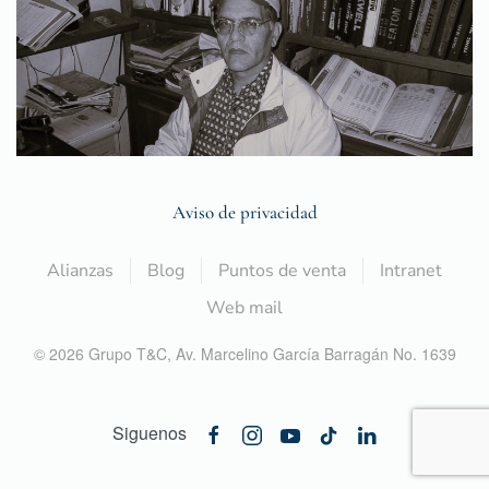
Aviso de privacidad
Alianzas
Blog
Puntos de venta
Intranet
Web mail
©
2026
Grupo T&C,
Av. Marcelino García Barragán No. 1639
Siguenos