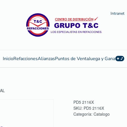
Intranet
Inicio
Refacciones
Alianzas
Puntos de Venta
Juega y Gana
NAL
PD5 2116X
SKU:
PD5 2116X
Categoría:
Catalogo