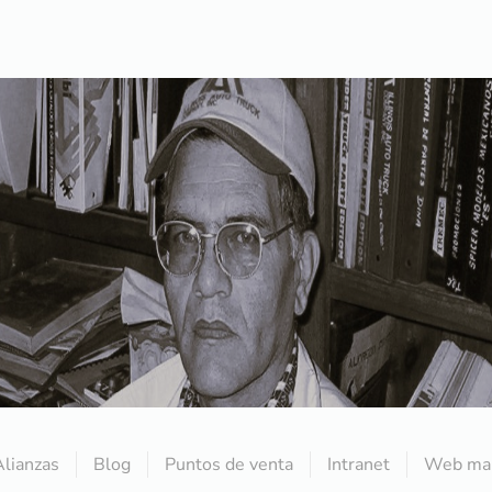
Alianzas
Blog
Puntos de venta
Intranet
Web mai