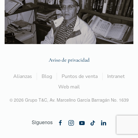
Aviso de privacidad
Alianzas
Blog
Puntos de venta
Intranet
Web mail
©
2026
Grupo T&C,
Av. Marcelino García Barragán No. 1639
Siguenos