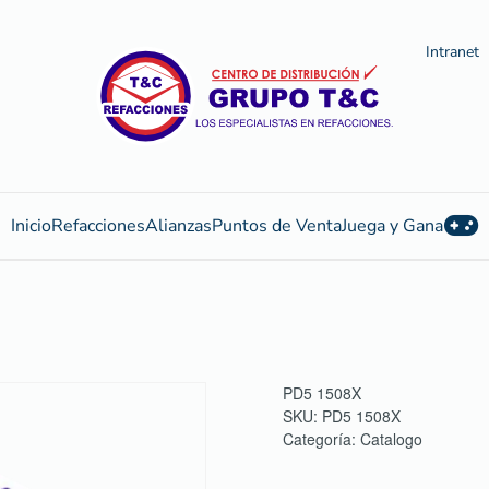
Intranet
Inicio
Refacciones
Alianzas
Puntos de Venta
Juega y Gana
PD5 1508X
SKU:
PD5 1508X
Categoría:
Catalogo