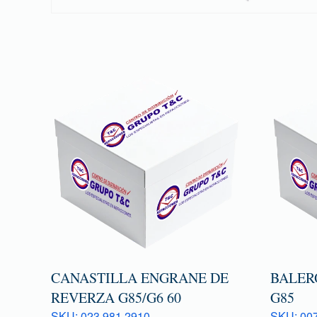
CANASTILLA ENGRANE DE
BALER
REVERZA G85/G6 60
G85
SKU: 023 981 2910
SKU: 007