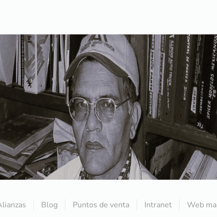
Alianzas
Blog
Puntos de venta
Intranet
Web mai