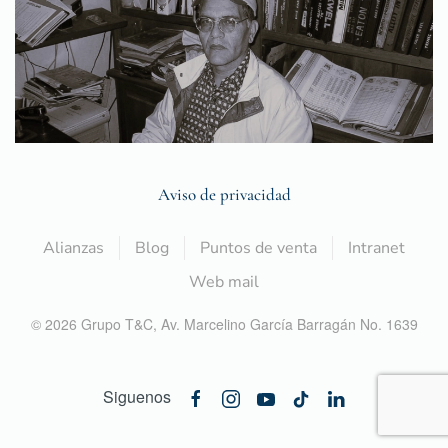
Aviso de privacidad
Alianzas
Blog
Puntos de venta
Intranet
Web mail
©
2026
Grupo T&C,
Av. Marcelino García Barragán No. 1639
Siguenos