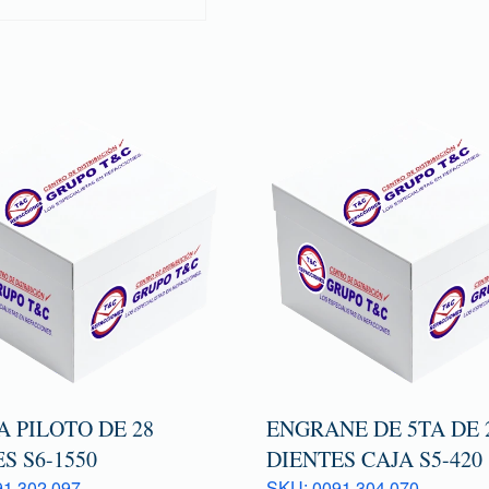
 PILOTO DE 28
ENGRANE DE 5TA DE 
S S6-1550
DIENTES CAJA S5-420
1 302 097
SKU: 0091 304 070