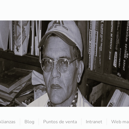
Alianzas
Blog
Puntos de venta
Intranet
Web mai