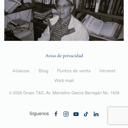
Aviso de privacidad
Alianzas
Blog
Puntos de venta
Intranet
Web mail
©
2026
Grupo T&C,
Av. Marcelino García Barragán No. 1639
Siguenos