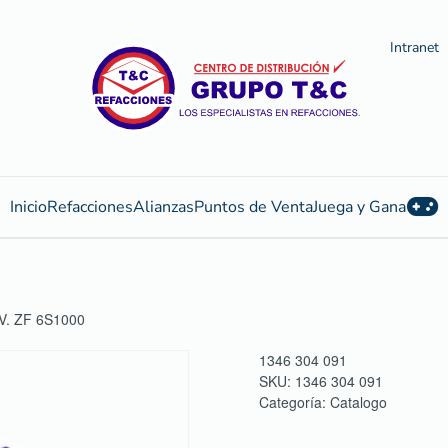
Intranet
Inicio
Refacciones
Alianzas
Puntos de Venta
Juega y Gana
. ZF 6S1000
1346 304 091
SKU:
1346 304 091
Categoría:
Catalogo