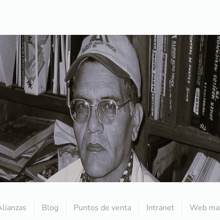
Alianzas
Blog
Puntos de venta
Intranet
Web mai