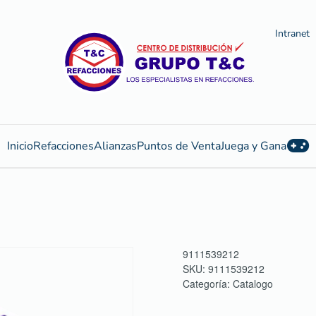
Intranet
Inicio
Refacciones
Alianzas
Puntos de Venta
Juega y Gana
9111539212
SKU:
9111539212
Categoría:
Catalogo