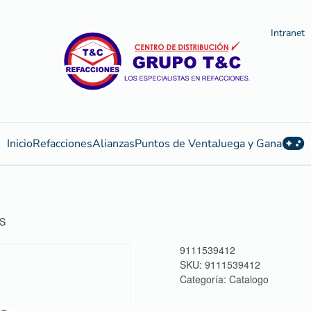
Intranet
Inicio
Refacciones
Alianzas
Puntos de Venta
Juega y Gana
S
9111539412
SKU:
9111539412
Categoría:
Catalogo