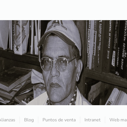
Alianzas
Blog
Puntos de venta
Intranet
Web mai