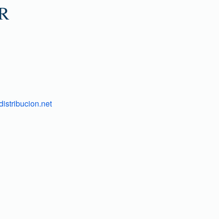
R
istribucion.net