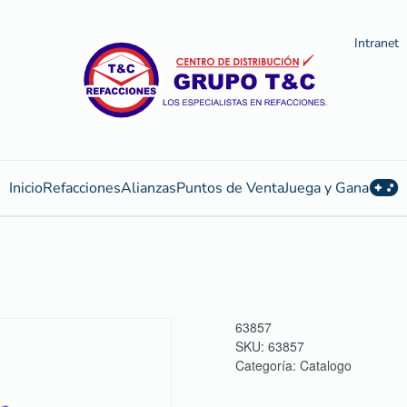
Intranet
Inicio
Refacciones
Alianzas
Puntos de Venta
Juega y Gana
63857
SKU:
63857
Categoría:
Catalogo