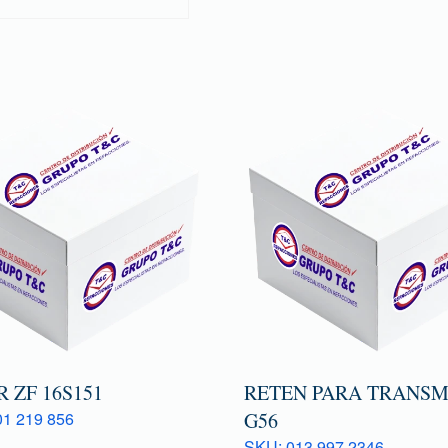
 ZF 16S151
RETEN PARA TRANSM
1 219 856
G56
SKU: 013 997 2346