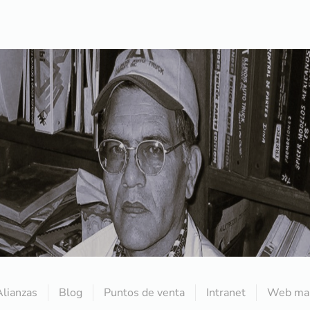
Alianzas
Blog
Puntos de venta
Intranet
Web mai