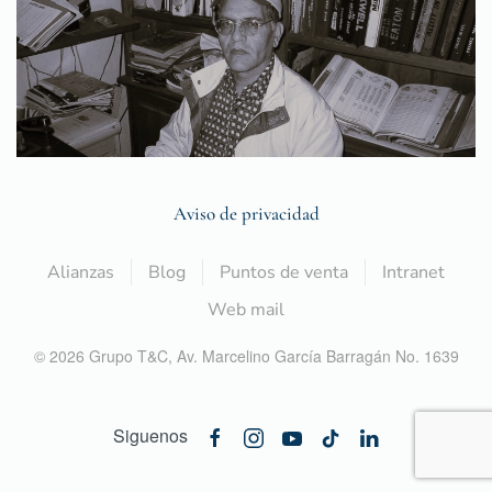
Aviso de privacidad
Alianzas
Blog
Puntos de venta
Intranet
Web mail
©
2026
Grupo T&C,
Av. Marcelino García Barragán No. 1639
Siguenos