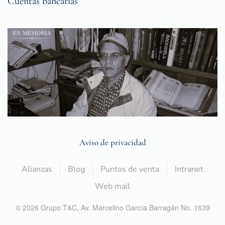
Cuentas bancarias
Aviso de privacidad
Alianzas
Blog
Puntos de venta
Intranet
Web mail
©
2026
Grupo T&C,
Av. Marcelino García Barragán No. 1639