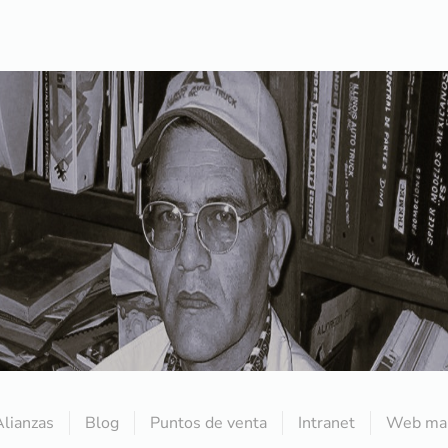
Alianzas
Blog
Puntos de venta
Intranet
Web mai