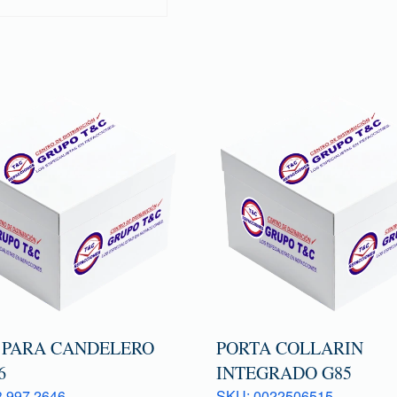
 PARA CANDELERO
PORTA COLLARIN
6
INTEGRADO G85
 997 2646
SKU: 0022506515