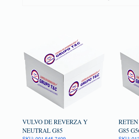
VULVO DE REVERZA Y
RETEN
NEUTRAL G85
G85 G5
SKU: 001 545 7409
SKU: 013