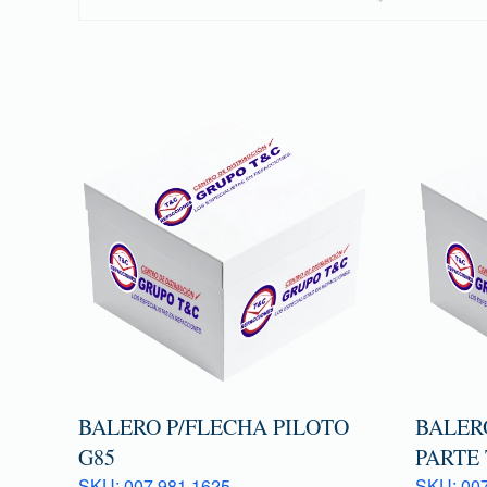
BALERO P/FLECHA PILOTO
BALER
G85
PARTE
SKU: 007 981 1625
SKU: 007