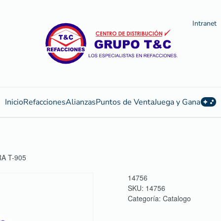
Intranet
Inicio
Refacciones
Alianzas
Puntos de Venta
Juega y Gana
A T-905
14756
SKU:
14756
Categoría:
Catalogo