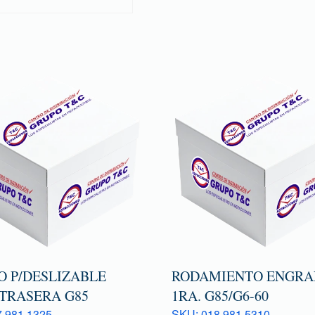
O P/DESLIZABLE
RODAMIENTO ENGRA
 TRASERA G85
1RA. G85/G6-60
 981 1325
SKU: 018 981 5310