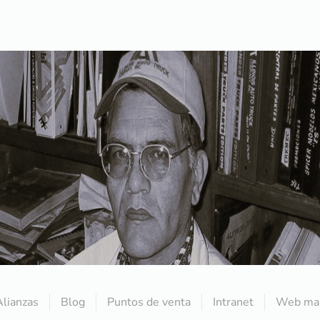
Alianzas
Blog
Puntos de venta
Intranet
Web mai