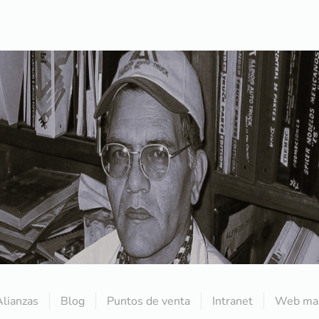
Alianzas
Blog
Puntos de venta
Intranet
Web mai