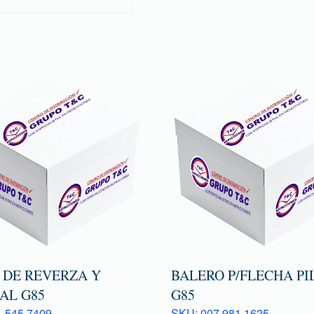
 DE REVERZA Y
BALERO P/FLECHA PI
AL G85
G85
 545 7409
SKU: 007 981 1625