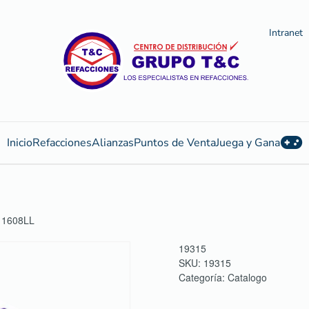
Intranet
Inicio
Refacciones
Alianzas
Puntos de Venta
Juega y Gana
11608LL
19315
SKU:
19315
Categoría:
Catalogo