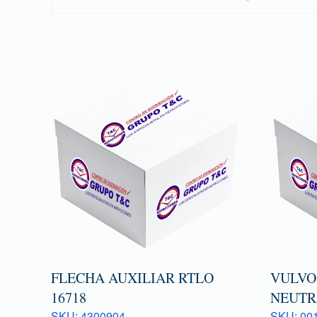
FLECHA AUXILIAR RTLO
VULVO
16718
NEUTR
SKU: 4300904
SKU: 001