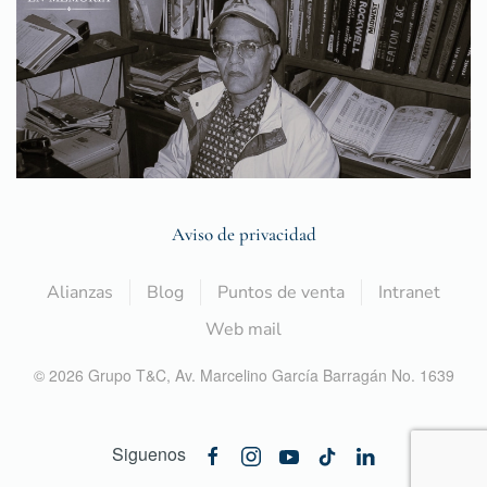
Aviso de privacidad
Alianzas
Blog
Puntos de venta
Intranet
Web mail
©
2026
Grupo T&C,
Av. Marcelino García Barragán No. 1639
Siguenos