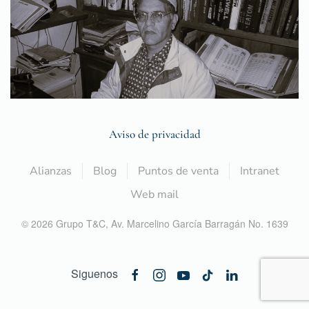
Aviso de privacidad
Alianzas
Blog
Puntos de venta
Intranet
Web mail
©
2026
Grupo T&C,
Av. Marcelino García Barragán No. 1639
Siguenos