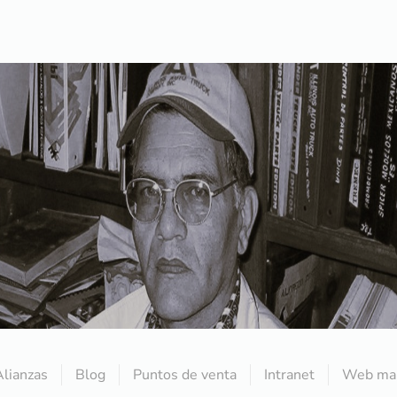
Alianzas
Blog
Puntos de venta
Intranet
Web mai