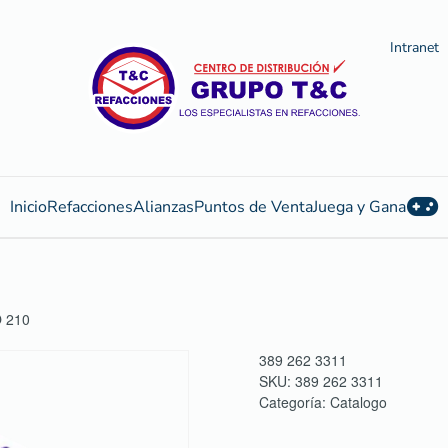
Intranet
Inicio
Refacciones
Alianzas
Puntos de Venta
Juega y Gana
 210
389 262 3311
SKU:
389 262 3311
Categoría:
Catalogo