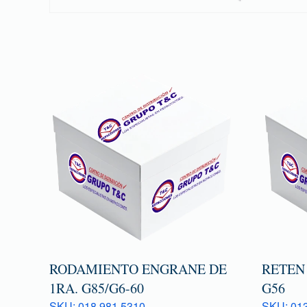
RODAMIENTO ENGRANE DE
RETEN
1RA. G85/G6-60
G56
SKU: 018 981 5310
SKU: 013