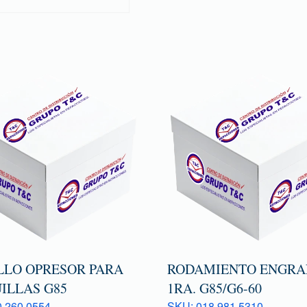
LLO OPRESOR PARA
RODAMIENTO ENGRA
ILLAS G85
1RA. G85/G6-60
 260 0554
SKU: 018 981 5310