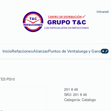
Intranet
Inicio
Refacciones
Alianzas
Puntos de Venta
Juega y Gana
TES PS10
201 8 46
SKU:
201 8 46
Categoría:
Catalogo