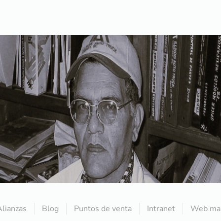
Alianzas
Blog
Puntos de venta
Intranet
Web mai