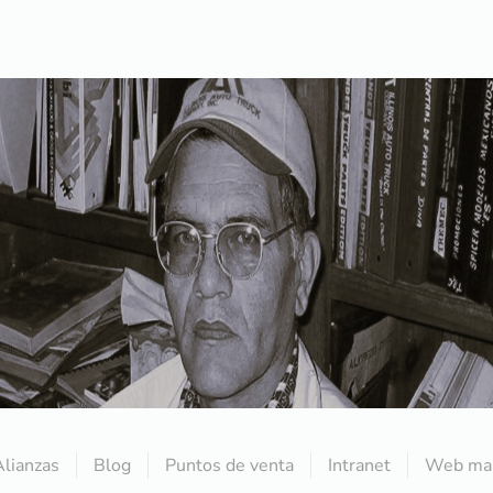
Alianzas
Blog
Puntos de venta
Intranet
Web mai