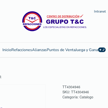
Intranet
Inicio
Refacciones
Alianzas
Puntos de Venta
Juega y Gana
R
TT4304946
SKU:
TT4304946
Categoría:
Catalogo