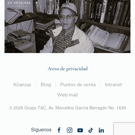
Aviso de privacidad
Alianzas
Blog
Puntos de venta
Intranet
Web mail
©
2026
Grupo T&C,
Av. Marcelino García Barragán No. 1639
Siguenos