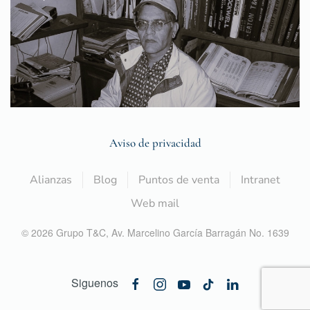
Aviso de privacidad
Alianzas
Blog
Puntos de venta
Intranet
Web mail
©
2026
Grupo T&C,
Av. Marcelino García Barragán No. 1639
Siguenos