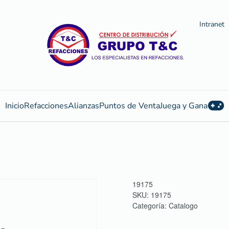
Intranet
Inicio
Refacciones
Alianzas
Puntos de Venta
Juega y Gana
19175
SKU:
19175
Categoría:
Catalogo