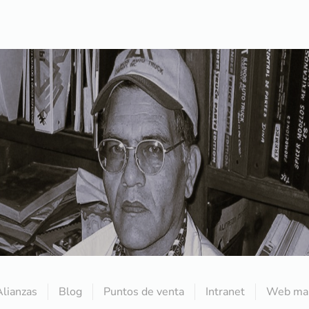
Alianzas
Blog
Puntos de venta
Intranet
Web mai