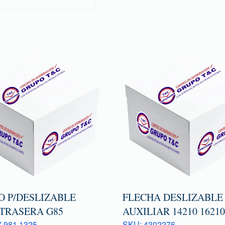
O P/DESLIZABLE
FLECHA DESLIZABLE
 TRASERA G85
AUXILIAR 14210 1621
 981 1325
SKU: 4302276