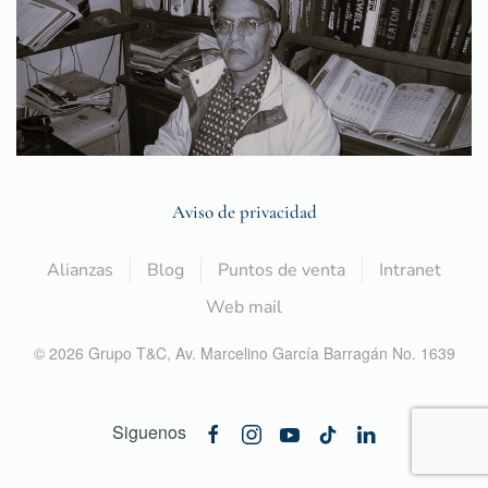
Aviso de privacidad
Alianzas
Blog
Puntos de venta
Intranet
Web mail
©
2026
Grupo T&C,
Av. Marcelino García Barragán No. 1639
Siguenos