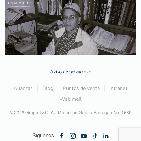
Aviso de privacidad
Alianzas
Blog
Puntos de venta
Intranet
Web mail
©
2026
Grupo T&C,
Av. Marcelino García Barragán No. 1639
Siguenos