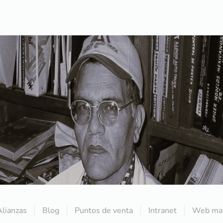
Alianzas
Blog
Puntos de venta
Intranet
Web mai