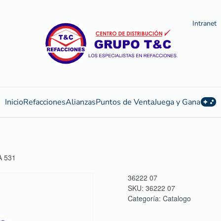
Intranet
Inicio
Refacciones
Alianzas
Puntos de Venta
Juega y Gana
A 531
36222 07
SKU:
36222 07
Categoría:
Catalogo