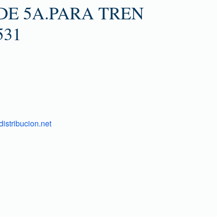
DE 5A.PARA TREN
531
istribucion.net