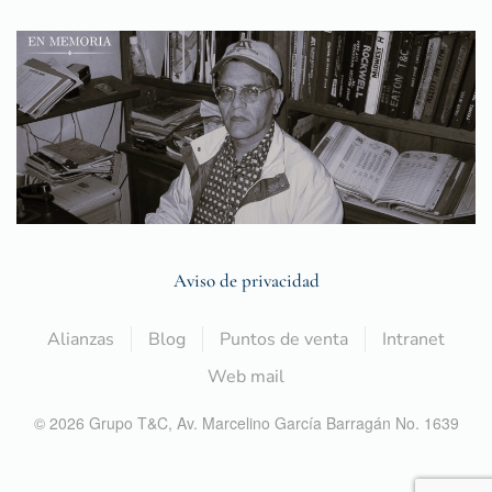
Aviso de privacidad
Alianzas
Blog
Puntos de venta
Intranet
Web mail
©
2026
Grupo T&C,
Av. Marcelino García Barragán No. 1639