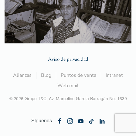
Aviso de privacidad
Alianzas
Blog
Puntos de venta
Intranet
Web mail
©
2026
Grupo T&C,
Av. Marcelino García Barragán No. 1639
Siguenos