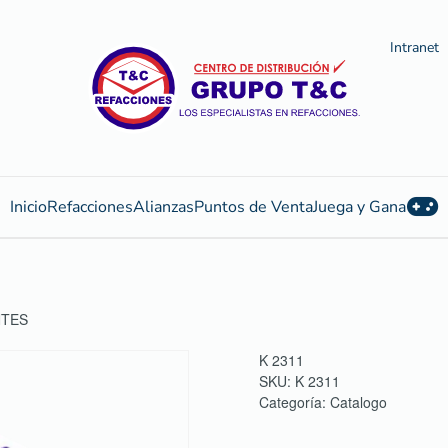
Intranet
Inicio
Refacciones
Alianzas
Puntos de Venta
Juega y Gana
NTES
K 2311
SKU:
K 2311
Categoría:
Catalogo