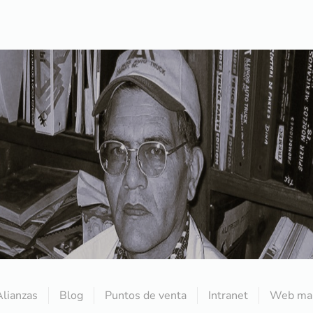
Alianzas
Blog
Puntos de venta
Intranet
Web mai