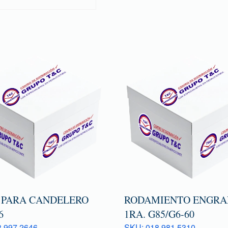
 PARA CANDELERO
RODAMIENTO ENGRA
6
1RA. G85/G6-60
 997 2646
SKU: 018 981 5310