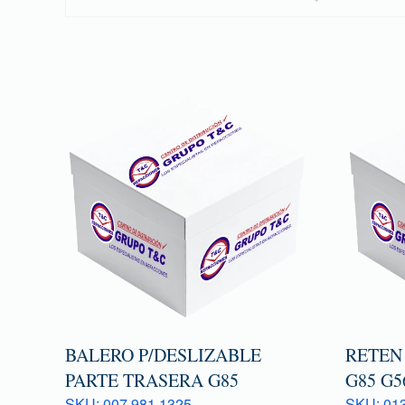
BALERO P/DESLIZABLE
RETEN
PARTE TRASERA G85
G85 G5
SKU: 007 981 1325
SKU: 013