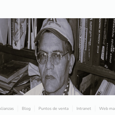
Alianzas
Blog
Puntos de venta
Intranet
Web mai