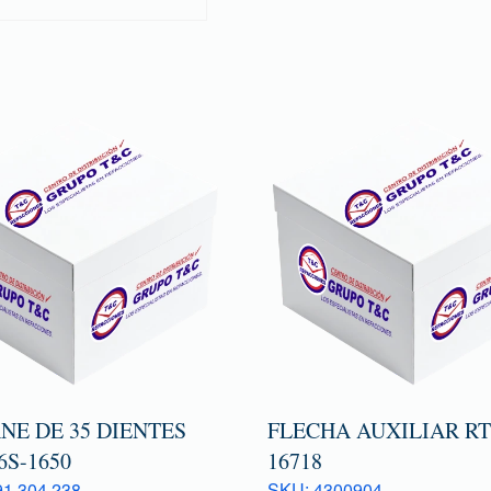
NE DE 35 DIENTES
FLECHA AUXILIAR R
6S-1650
16718
1 304 238
SKU: 4300904