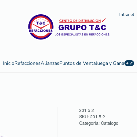
Intranet
Inicio
Refacciones
Alianzas
Puntos de Venta
Juega y Gana
201 5 2
SKU:
201 5 2
Categoría:
Catalogo