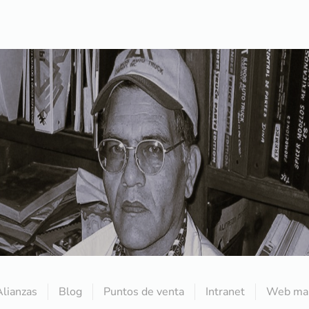
Alianzas
Blog
Puntos de venta
Intranet
Web mai